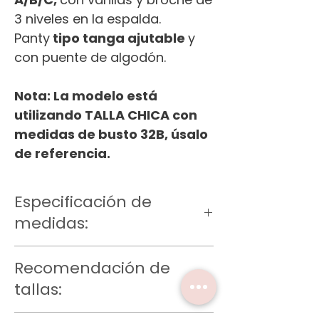
3 niveles en la espalda.
Panty
tipo tanga ajutable
y
con puente de algodón.
Nota: La modelo está
utilizando TALLA CHICA con
medidas de busto 32B, úsalo
de referencia.
Especificación de
medidas:
Talla XCH
Recomendación de
Bra: Largo 14, bajo del busto 82-61
cm
tallas:
Panty: Largo 20 cm, contorno cintura
94-68 cm