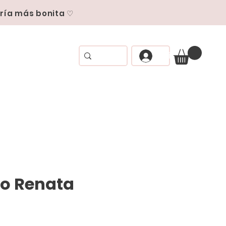
ría más bonita ♡
Iniciar Sesión
o Renata
ecio