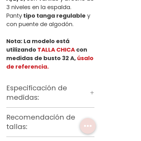
3 niveles en la espalda.
Panty
tipo tanga regulable
y
con puente de algodón.
Nota: La modelo está
utilizando
TALLA CHICA
con
medidas de busto 32 A,
úsalo
de referencia.
Especificación de
medidas:
Talla Ch
Recomendación de
Bra: Largo 12.5 cm, bajo del busto 61-
84 cm
tallas:
Panty: Largo 20 cm, contorno cintura
98-66 cm
Talla XCH: 30A, 30B, 30C, 32A