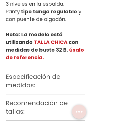
3 niveles en la espalda.
Panty
tipo tanga regulable
y
con puente de algodón.
Nota: La modelo está
utilizando
TALLA CHICA
con
medidas de busto 32 B,
úsalo
de referencia.
Especificación de
medidas:
Talla Ch
Recomendación de
Bra: Largo 13.5 cm, bajo del busto 60-
84 cm
tallas:
Panty: Contorno cintura 69-98 cm
Talla M
Talla XCH: 30A, 30B, 30C, 32A
Bra: Largo 14.5 cm, bajo del busto