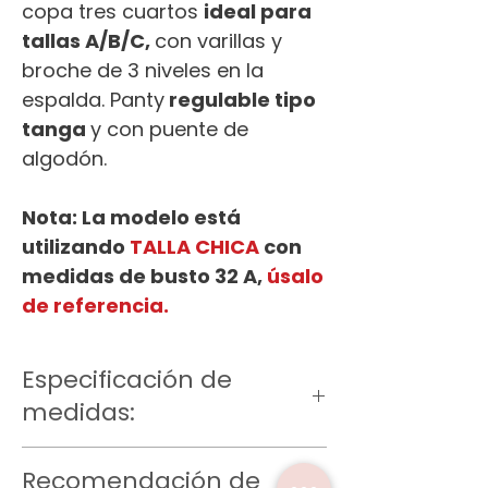
copa tres cuartos
ideal para
tallas A/B/C,
con varillas y
broche de 3 niveles en la
espalda. Panty
regulable tipo
tanga
y con puente de
algodón.
Nota: La modelo está
utilizando
TALLA CHICA
con
medidas de busto 32 A,
úsalo
de referencia.
Especificación de
medidas:
Talla Ch
Recomendación de
Bra: Largo 14 cm, bajo del busto 65-