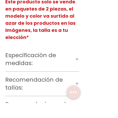
Este producto solo se vende
en paquetes de 2 piezas, el
modelo y color va surtido al
azar de los productos en las
imágenes, la talla es a tu
elección*
Especificación de
medidas:
Talla CH
Recomendación de
Largo del tiro 20 cm, ancho 28 cm
Talla M
tallas:
Largo del tiro 21 cm, ancho 30 cm
Talla G
Talla CH: 3-5
Largo del tiro 22 cm, ancho 32 cm
Recomendaciones de
Talla M: 5-7
*Datos obtenidos de la medición
Talla G: 7-9
lavado:
manual del producto, considera
Importante: También toma en